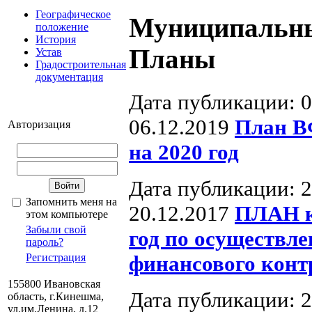
Географическое
Муниципальны
положение
История
Планы
Устав
Градостроительная
документация
Дата публикации: 0
06.12.2019
План В
Авторизация
на 2020 год
Дата публикации: 2
Запомнить меня на
20.12.2017
ПЛАН к
этом компьютере
Забыли свой
год по осуществл
пароль?
финансового конт
Регистрация
155800 Ивановская
Дата публикации: 2
область, г.Кинешма,
ул.им.Ленина, д.12