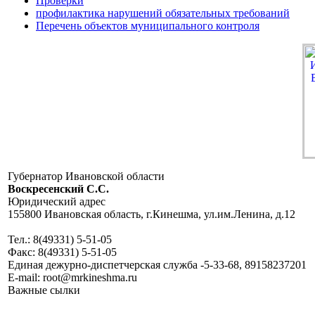
Проверки
профилактика нарушений обязательных требований
Перечень объектов муниципального контроля
Губернатор Ивановской области
Воскресенский C.C.
Юридический адрес
155800 Ивановская область, г.Кинешма, ул.им.Ленина, д.12
Тел.: 8(49331) 5-51-05
Факс: 8(49331) 5-51-05
Единая дежурно-диспетчерская служба -5-33-68, 89158237201
E-mail: root@mrkineshma.ru
Важные сылки