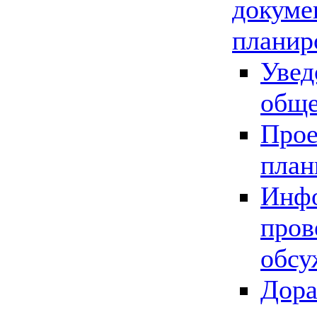
докуме
планир
Увед
обще
Прое
план
Инфо
пров
обсу
Дора