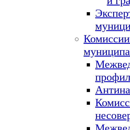
и гр
Экспер
муници
Комиссии
муниципа
Межвед
профил
Антина
Комисс
несове
Межвед