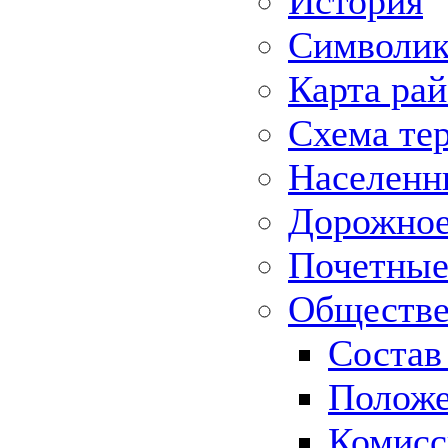
История
Символик
Карта ра
Схема те
Населенн
Дорожное 
Почетные
Обществе
Состав
Положе
Комисс