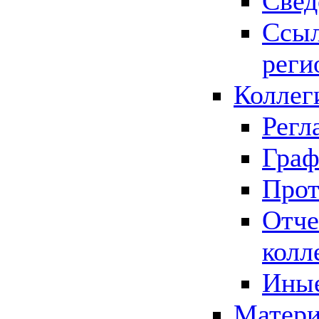
Свед
Ссыл
реги
Коллег
Регл
Граф
Прот
Отче
колл
Иные
Матери