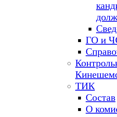
канд
долж
Свед
ГО и Ч
Справо
Контрольн
Кинешемс
ТИК
Состав
О коми