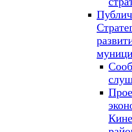
стра
Публич
Страте
развит
муници
Сооб
слу
Прое
экон
Кине
райо