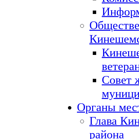
Инфор
Обществе
Кинешемс
Кинеше
ветера
Совет 
муници
Органы мес
Глава Ки
района