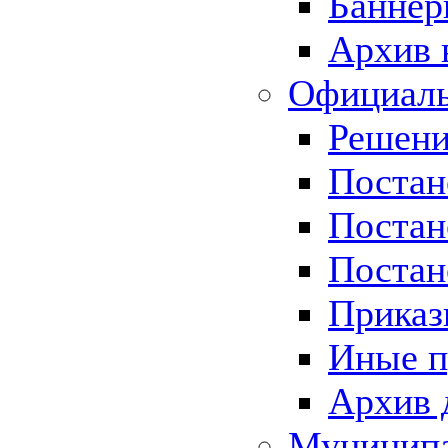
Баннер
Архив 
Официаль
Решени
Постан
Постан
Постан
Приказ
Иные п
Архив 
Муницип