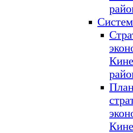
райо
Систем
Стра
экон
Кине
райо
План
стра
экон
Кине