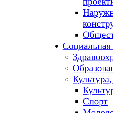
проект
Наружн
констр
Общест
Социальная
Здравоох
Образова
Культура,
Культу
Спорт
Молод