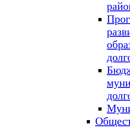
райо
Прог
разв
обра
долг
Бюдж
муни
долг
Мун
Общест