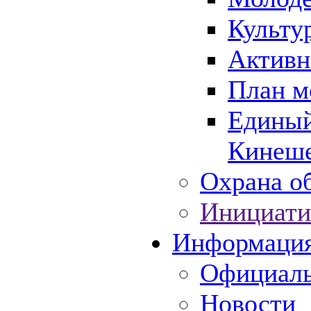
Культу
Активн
План м
Единый
Кинеше
Охрана об
Инициати
Информаци
Официаль
Новости