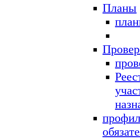
Планы
пла
Провер
пров
Реес
учас
назн
профил
обязат