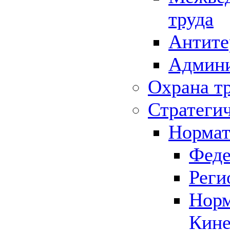
труда
Антите
Админи
Охрана т
Стратеги
Нормат
Феде
Реги
Норм
Кине