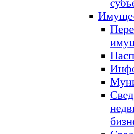
субъ
Имущес
Пере
имущ
Пасп
Инфо
Муни
Свед
недв
бизн