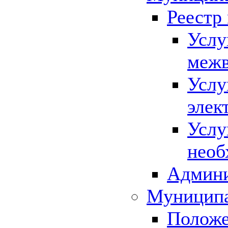
Реестр
Услу
межв
Услу
элек
Услу
необ
Админи
Муниципа
Положе