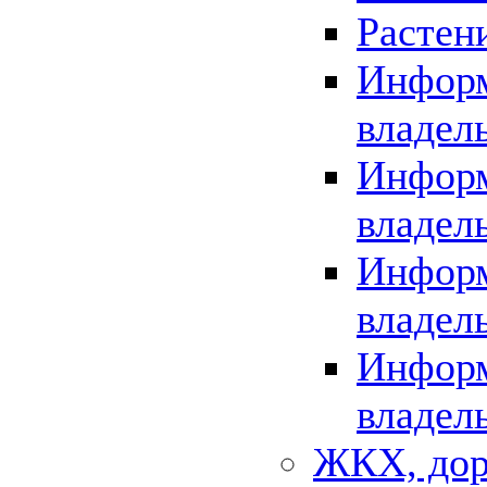
Растен
Информ
владел
Информ
владел
Информ
владел
Информ
владел
ЖКХ, дор