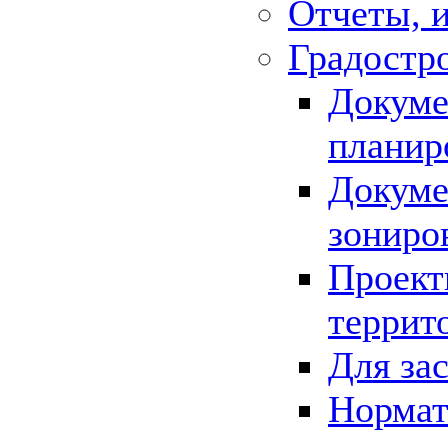
Отчеты, 
Градостр
Докуме
планир
Докуме
зониро
Проект
террит
Для за
Нормат