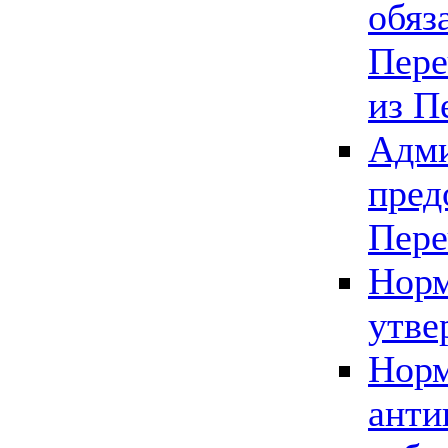
обяз
Пере
из П
Адми
пред
Пере
Норм
утве
Норм
анти