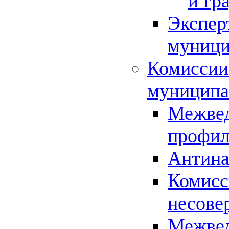
и гр
Экспер
муници
Комиссии
муниципа
Межвед
профил
Антина
Комисс
несове
Межвед