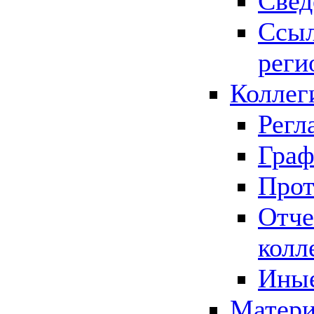
Свед
Ссыл
реги
Коллег
Регл
Граф
Прот
Отче
колл
Иные
Матери