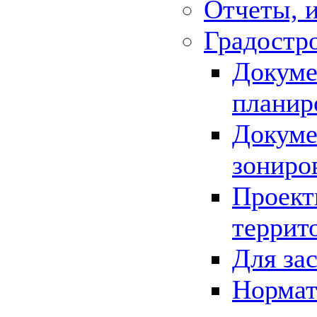
Отчеты, 
Градостр
Докуме
планир
Докуме
зониро
Проект
террит
Для за
Нормат