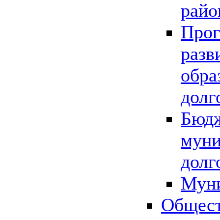
райо
Прог
разв
обра
долг
Бюдж
муни
долг
Мун
Общест