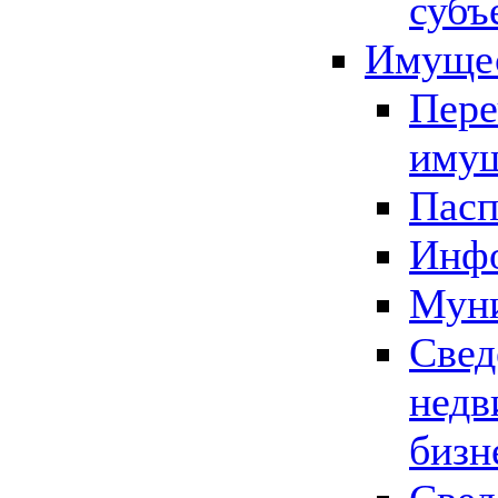
субъ
Имущес
Пере
имущ
Пасп
Инфо
Муни
Свед
недв
бизн