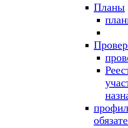
Планы
пла
Провер
пров
Реес
учас
назн
профил
обязат