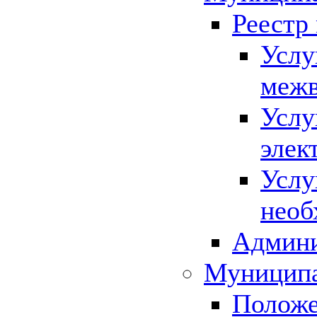
Реестр
Услу
межв
Услу
элек
Услу
необ
Админи
Муниципа
Положе