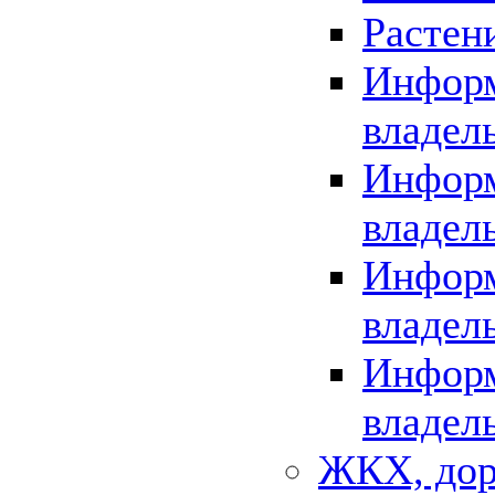
Растен
Информ
владел
Информ
владел
Информ
владел
Информ
владел
ЖКХ, дор