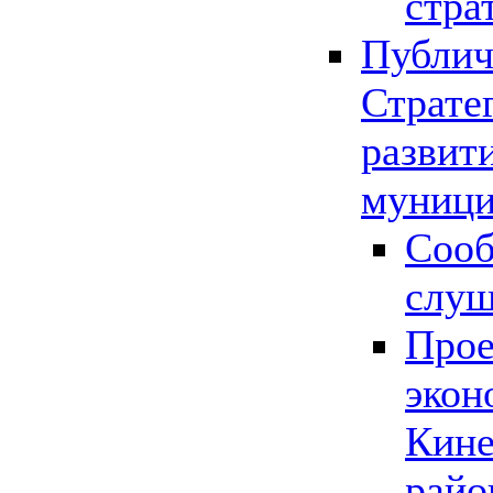
стра
Публич
Страте
развит
муници
Сооб
слу
Прое
экон
Кине
райо