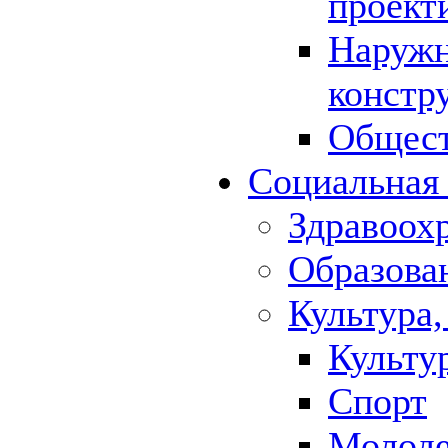
проект
Наружн
констр
Общест
Социальная
Здравоох
Образова
Культура,
Культу
Спорт
Молод