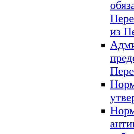
обяз
Пере
из П
Адми
пред
Пере
Норм
утве
Норм
анти