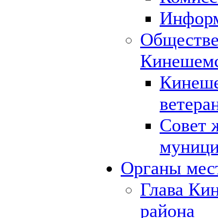
Инфор
Обществе
Кинешемс
Кинеше
ветера
Совет 
муници
Органы мес
Глава Ки
района