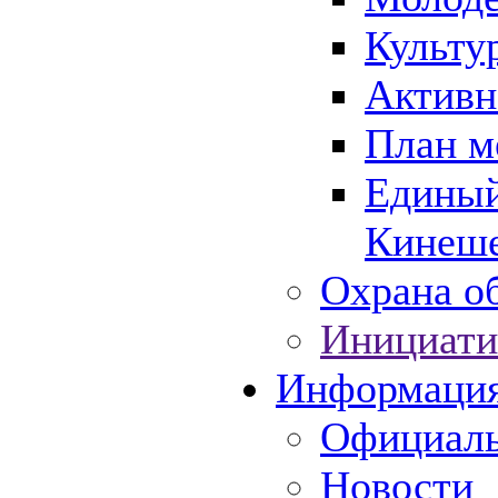
Культу
Активн
План м
Единый
Кинеше
Охрана об
Инициати
Информаци
Официаль
Новости