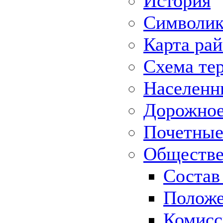
История
Символик
Карта ра
Схема те
Населенн
Дорожное 
Почетные
Обществе
Состав
Положе
Комисс