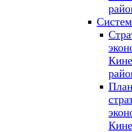
райо
Систем
Стра
экон
Кине
райо
План
стра
экон
Кине