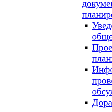
докуме
планир
Увед
обще
Прое
план
Инфо
пров
обсу
Дора