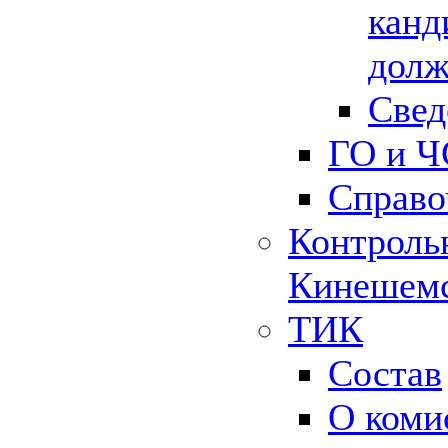
канд
долж
Свед
ГО и Ч
Справо
Контрольн
Кинешемс
ТИК
Состав
О коми