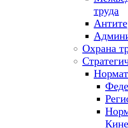
труда
Антите
Админи
Охрана т
Стратеги
Нормат
Феде
Реги
Норм
Кине