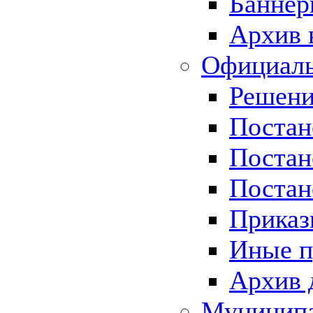
Баннер
Архив 
Официаль
Решени
Постан
Постан
Постан
Приказ
Иные п
Архив 
Муницип