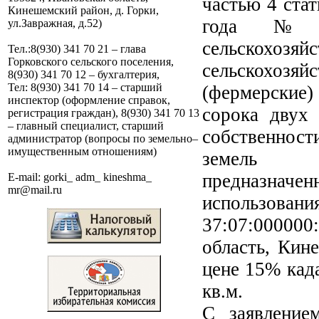
частью 4 стат
Кинешемский район, д. Горки,
года №1
ул.Завражная, д.52)
сельскохозя
Тел.:8(930) 341 70 21 – глава
Горковского сельского поселения,
сельскохозя
8(930) 341 70 12 – бухгалтерия,
Тел: 8(930) 341 70 14 – старший
(фермерские
инспектор (оформление справок,
сорока двух
регистрация граждан), 8(930) 341 70 13
– главный специалист, старший
собственност
администратор (вопросы по земельно–
имущественным отношениям)
земель се
предназна
E-mail: gorki_ adm_ kineshma_
mr@mail.ru
использо
37:07:00000
область, Кин
цене 15% када
кв.м.
С заявление