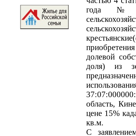
частью 4 стат
года №1
сельскохозя
сельскох
крестьянски
приобретения
долевой собс
доля) из зе
предназна
использов
37:07:00000
область, Кин
цене 15% када
кв.м.
С заявление