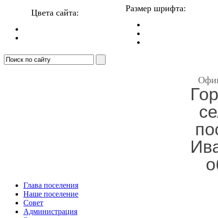
Размер шрифта:
Цвета сайта:
Офи
Гор
се
по
Ив
о
Глава поселения
Наше поселение
Совет
Администрация