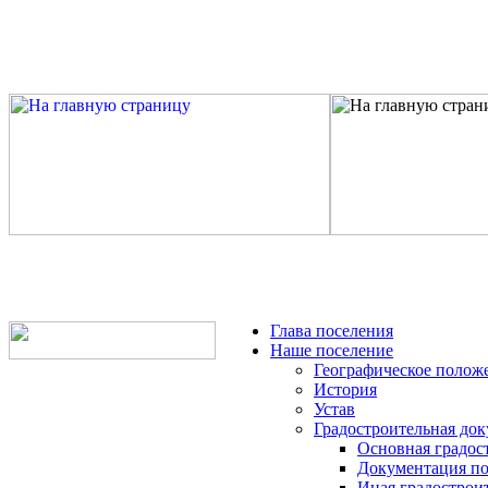
Глава поселения
Наше поселение
Географическое полож
История
Устав
Градостроительная до
Основная градос
Документация по
Иная градострои