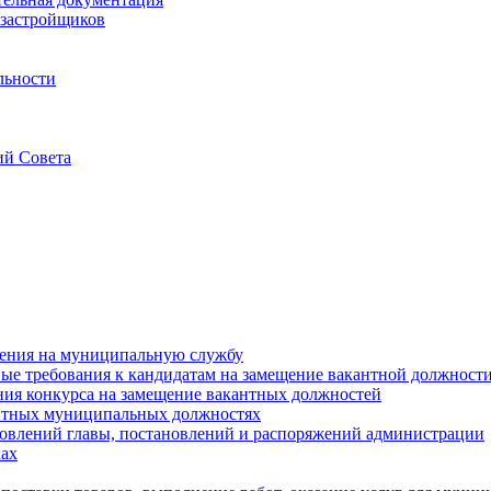
застройщиков
льности
ий Совета
ения на муниципальную службу
е требования к кандидатам на замещение вакантной должност
ния конкурса на замещение вакантных должностей
нтных муниципальных должностях
овлений главы, постановлений и распоряжений администрации
ах