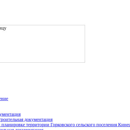
ение
кументация
троительная документация
 планировке территории Горковского сельского поселения Кин
тельная документация