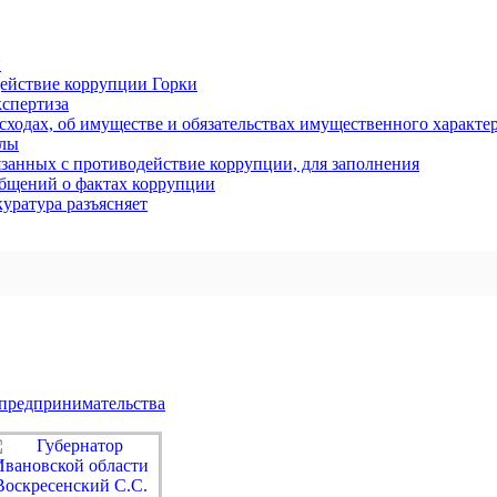
и
ействие коррупции Горки
спертиза
асходах, об имуществе и обязательствах имущественного характе
алы
занных с противодействие коррупции, для заполнения
общений о фактах коррупции
уратура разъясняет
 предпринимательства