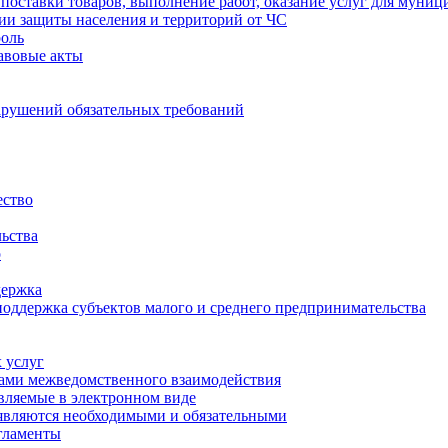
 поставки товаров, выполнение работ, оказание услуг для муни
ии защиты населения и территорий от ЧС
оль
авовые акты
рушений обязательных требований
ство
ьства
о
держка
оддержка субъектов малого и среднего предпринимательства
 услуг
тами межведомственного взаимодействия
авляемые в электронном виде
 являются необходимыми и обязательными
гламенты