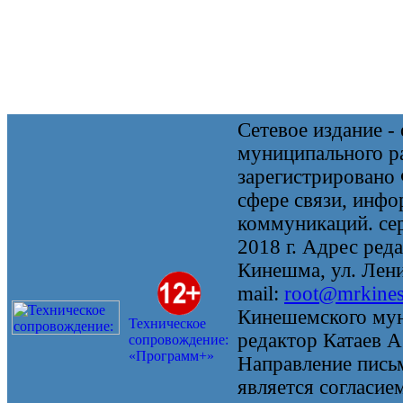
Сетевое издание 
муниципального 
зарегистрировано
сфере связи, инф
коммуникаций. се
2018 г. Адрес реда
Кинешма, ул. Ленин
mail:
root@mrkine
Кинешемского мун
Техническое
редактор Катаев А
сопровождение:
«Программ+»
Направление письм
является согласие