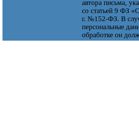
автора письма, ук
со статьей 9 ФЗ «
г. №152-ФЗ. В случ
персональные данн
обработке он долж