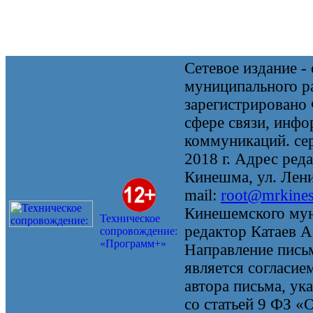
Сетевое издание 
муниципального 
зарегистрировано
сфере связи, инф
коммуникаций. се
2018 г. Адрес реда
Кинешма, ул. Ленин
mail:
root@mrkine
Кинешемского мун
Техническое
редактор Катаев А
сопровождение:
«Программ+»
Направление письм
является согласие
автора письма, ук
со статьей 9 ФЗ «