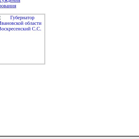
бсуждения
рования