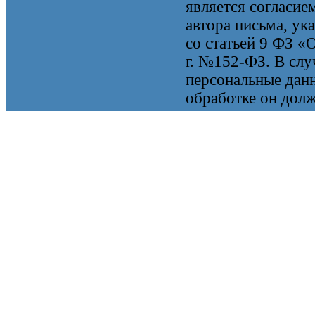
является согласие
автора письма, ук
со статьей 9 ФЗ «
г. №152-ФЗ. В случ
персональные данн
обработке он долж