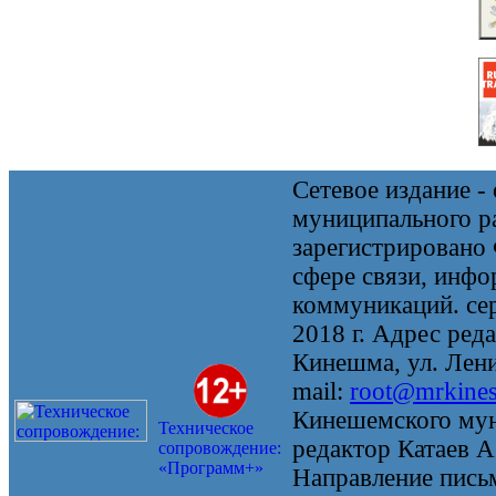
Сетевое издание 
муниципального 
зарегистрировано
сфере связи, инф
коммуникаций. се
2018 г. Адрес реда
Кинешма, ул. Ленин
mail:
root@mrkine
Кинешемского мун
Техническое
редактор Катаев А
сопровождение:
«Программ+»
Направление письм