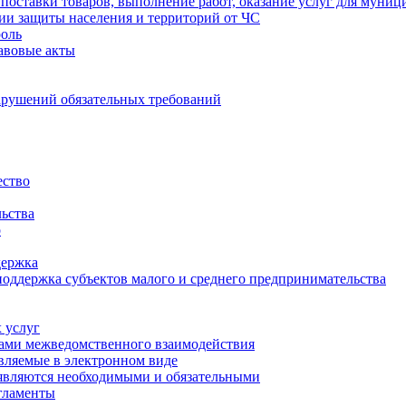
 поставки товаров, выполнение работ, оказание услуг для муни
ии защиты населения и территорий от ЧС
оль
авовые акты
рушений обязательных требований
ство
ьства
о
держка
оддержка субъектов малого и среднего предпринимательства
 услуг
тами межведомственного взаимодействия
авляемые в электронном виде
 являются необходимыми и обязательными
гламенты