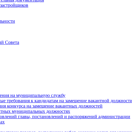
застройщиков
льности
ий Совета
ения на муниципальную службу
е требования к кандидатам на замещение вакантной должност
ния конкурса на замещение вакантных должностей
нтных муниципальных должностях
овлений главы, постановлений и распоряжений администрации
ах