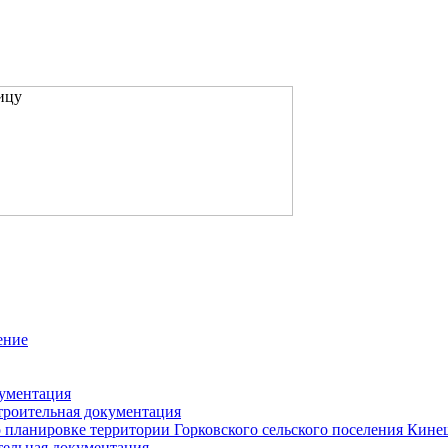
ение
кументация
троительная документация
 планировке территории Горковского сельского поселения Кин
тельная документация