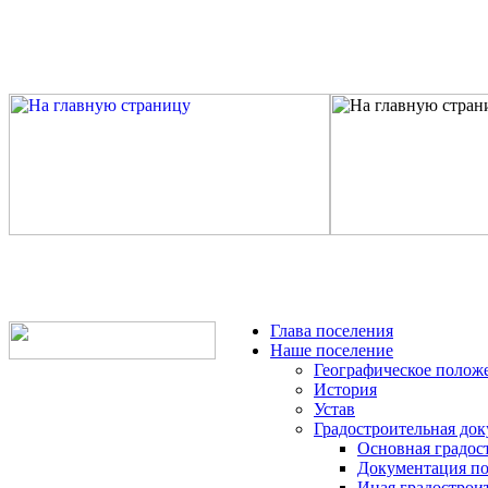
Глава поселения
Наше поселение
Географическое полож
История
Устав
Градостроительная до
Основная градос
Документация по
Иная градострои