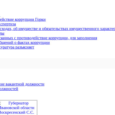
и
ействие коррупции Горки
спертиза
асходах, об имуществе и обязательствах имущественного характе
алы
занных с противодействие коррупции, для заполнения
общений о фактах коррупции
уратура разъясняет
ние вакантной должности
должностей