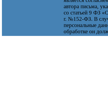
является согласие
автора письма, ук
со статьей 9 ФЗ «
г. №152-ФЗ. В случ
персональные данн
обработке он долж