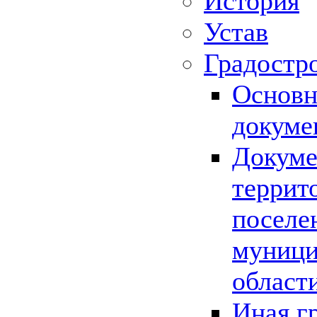
История
Устав
Градостр
Основн
докуме
Докуме
террит
поселе
муници
област
Иная г