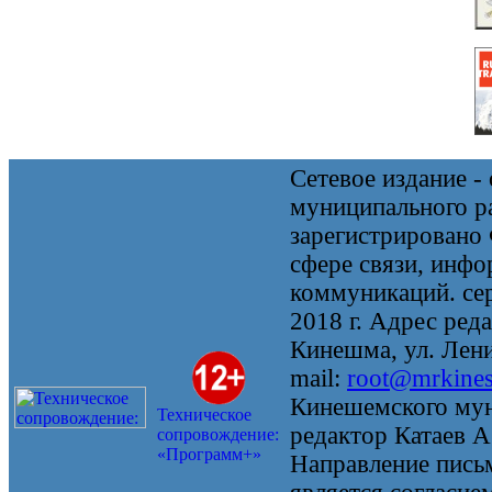
Сетевое издание 
муниципального 
зарегистрировано
сфере связи, инф
коммуникаций. се
2018 г. Адрес реда
Кинешма, ул. Ленин
mail:
root@mrkine
Кинешемского мун
Техническое
редактор Катаев А
сопровождение:
«Программ+»
Направление письм