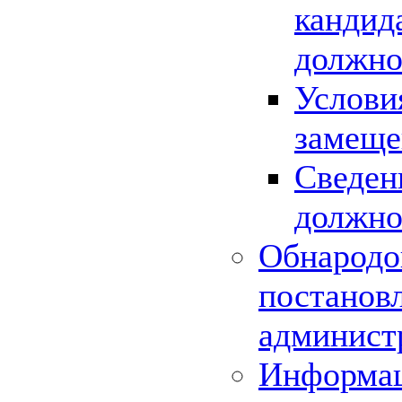
кандид
должно
Услови
замеще
Сведен
должно
Обнародо
постанов
админист
Информац