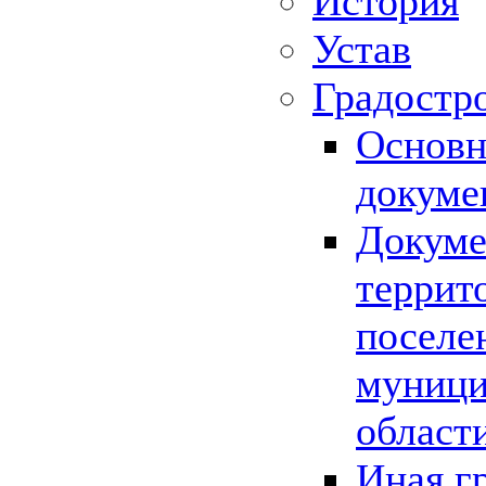
История
Устав
Градостр
Основн
докуме
Докуме
террит
поселе
муници
област
Иная г