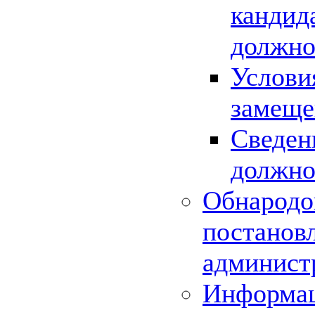
кандид
должно
Услови
замеще
Сведен
должно
Обнародо
постанов
админист
Информац