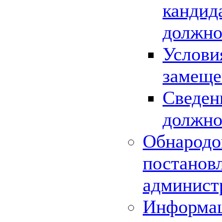
кандид
должно
Услови
замеще
Сведен
должно
Обнародо
постанов
админист
Информац