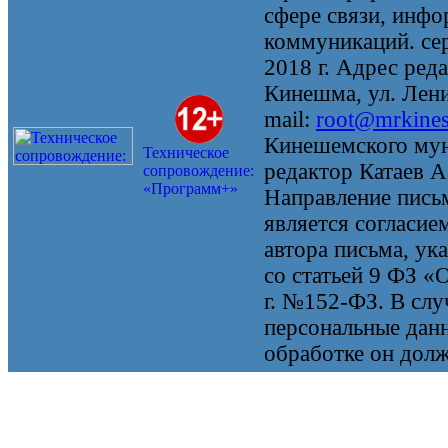
сфере связи, инф
коммуникаций. се
2018 г. Адрес реда
Кинешма, ул. Ленин
mail:
root@mrkine
Кинешемского мун
Техническое
редактор Катаев А
сопровождение:
«Программ+»
Направление письм
является согласие
автора письма, ук
со статьей 9 ФЗ «
г. №152-ФЗ. В случ
персональные данн
обработке он долж