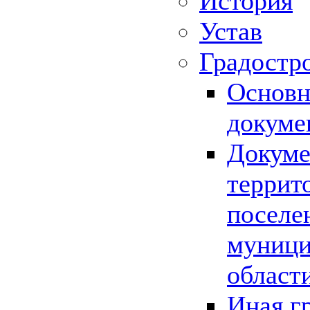
История
Устав
Градостр
Основн
докуме
Докуме
террит
поселе
муници
област
Иная г