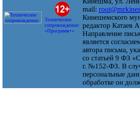
Кинешма, ул. Ленин
mail:
root@mrkine
Кинешемского мун
Техническое
редактор Катаев А
сопровождение:
«Программ+»
Направление письм
является согласие
автора письма, ук
со статьей 9 ФЗ «
г. №152-ФЗ. В случ
персональные данн
обработке он долж