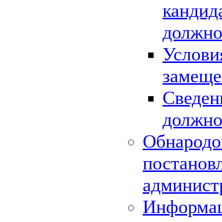
кандид
должно
Услови
замеще
Сведен
должно
Обнародо
постанов
админист
Информац