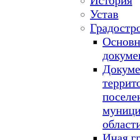
История
Устав
Градостр
Основн
докуме
Докуме
террит
поселе
муници
област
Иная г