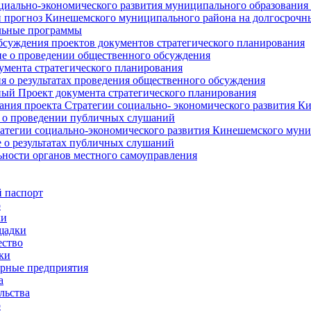
циально-экономического развития муниципального образования
прогноз Кинешемского муниципального района на долгосрочн
ьные программы
суждения проектов документов стратегического планирования
е о проведении общественного обсуждения
умента стратегического планирования
 о результатах проведения общественного обсуждения
ый Проект документа стратегического планирования
ния проекта Стратегии социально- экономического развития К
 о проведении публичных слушаний
атегии социально-экономического развития Кинешемского мун
 о результатах публичных слушаний
ьности органов местного самоуправления
 паспорт
о
ки
щадки
ство
ки
рные предприятия
а
льства
о