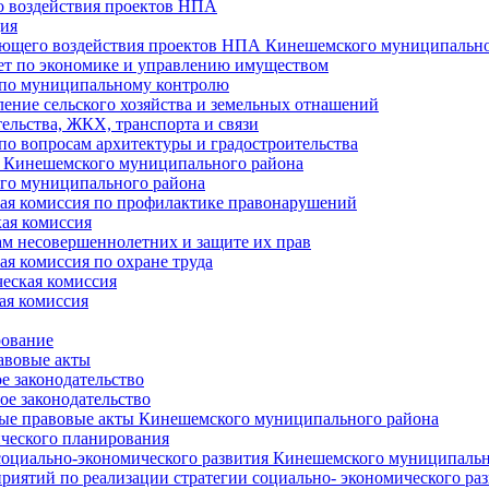
 воздействия проектов НПА
ия
ющего воздействия проектов НПА Кинешемского муниципально
т по экономике и управлению имуществом
 по муниципальному контролю
ение сельского хозяйства и земельных отнашений
ельства, ЖКХ, транспорта и связи
по вопросам архитектуры и градостроительства
 Кинешемского муниципального района
го муниципального района
я комиссия по профилактике правонарушений
ая комиссия
ам несовершеннолетних и защите их прав
я комиссия по охране труда
еская комиссия
ая комиссия
рование
авовые акты
е законодательство
ое законодательство
ые правовые акты Кинешемского муниципального района
ического планирования
социально-экономического развития Кинешемского муниципальн
риятий по реализации стратегии социально- экономического р