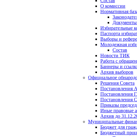
Состав
О комиссии
Нормативная баз
Законодате
Документ
Избирательные 
Паспорта избира
Выборы и рефер
Молодежная изби
Состав
Новости ТИК
Работа с обраще
Баннеры и ссылк
Архив выборов
Официальное обнарод
Решения Совета
Постановления 
Постановления Г
Постановления С
Приказы председ
Иные правовые 
Архив до 31.12.2
Муниципальные фина
Бюджет для граж
Бюджетный проц