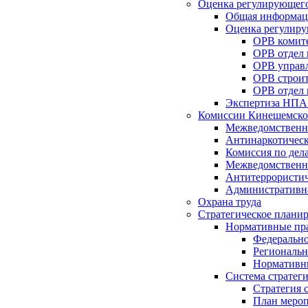
Оценка регулирующего
Общая информац
Оценка регулиру
ОРВ комите
ОРВ отдел
ОРВ управл
ОРВ строит
ОРВ отдел 
Экспертиза НПА
Комиссии Кинешемско
Межведомственна
Антинаркотическ
Комиссия по дел
Межведомственна
Антитеррористич
Административн
Охрана труда
Стратегическое плани
Нормативные пр
Федерально
Региональн
Нормативн
Система стратег
Стратегия 
План мероп