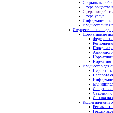
Социальные объ
Сфера обществен
Сфера потребите
Сфера услуг
Информационная
Имущественная п
Имущественная поддер
Нормативные пр
Федерально
Региональн
Порядки фо
Администра
Нормативн
Нормативн
Имущество для б
Перечень 
Паспорта о
Информация
Муниципал
Сведения о
Сведения о
Ссылка на 
Коллегиальный о
Регламент
График зас