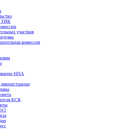
а
льство
ы ТИК
комиссии
тельных участков
ендумы
рательная комиссия
ниями
и
ование НПА
Администрации
лавы
овета
ателя КСК
акты
015
нсы
дан
есс