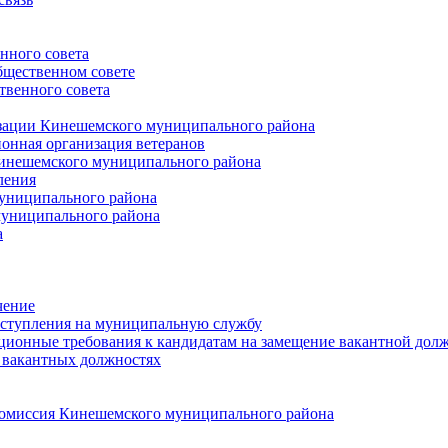
нного совета
щественном совете
венного совета
зации Кинешемского муниципального района
онная организация ветеранов
инешемского муниципального района
ления
униципального района
униципального района
а
чение
ступления на муниципальную службу
ионные требования к кандидатам на замещение вакантной дол
 вакантных должностях
 комиссия Кинешемского муниципального района