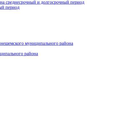
 на среднесрочный и долгосрочный период
ый период
инешемского муниципального района
иципального района