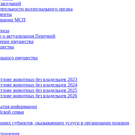
заседаний
еятельности коллегиального органа
менты
орации МСП
росы
 о актуализация Перечней
ение имущества
щества
льного имущества
тлове животных без владельцев 2023
тлове животных без владельцев 2024
тлове животных без владельцев 2025
тлове животных без владельцев 2026
рытия информации
йской семьи
ующих субъектов, оказывающих услуги в организации похорон
тношения