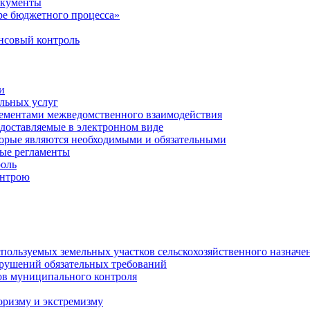
окументы
е бюджетного процесса»
совый контроль
и
льных услуг
лементами межведомственного взаимодействия
едоставляемые в электронном виде
торые являются необходимыми и обязательными
ые регламенты
оль
онтрою
спользуемых земельных участков сельскохозяйственного назначе
рушений обязательных требований
ов муниципального контроля
оризму и экстремизму