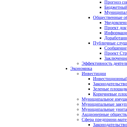
Прогноз со
Бюджетный 
Муниципал
Общественные об
Уведомлени
Проект док
Информация
Доработанн
Публичные слуша
Сообщение
Проект Стр
Заключение
Эффективность деятел
Экономика
Инвестиции
Инвестиционный
Законодательств
Зеленые площад
Коричневые пло
Муниципальное имуще
Муниципальные закуп
Муниципальные унита
Акционерные обществ
Сфера предприни-мате
Законодательств