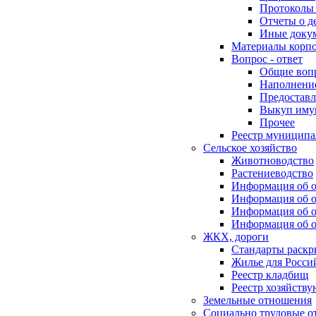
Протоколы 
Отчеты о д
Иные доку
Материалы корп
Вопрос - ответ
Общие воп
Наполнение
Предоставл
Выкуп иму
Прочее
Реестр муниципа
Сельское хозяйство
Животноводство
Растениеводство
Информация об о
Информация об о
Информация об о
Информация об о
ЖКХ, дороги
Стандарты раск
Жилье для Росси
Реестр кладбищ
Реестр хозяйств
Земельные отношения
Социально трудовые о