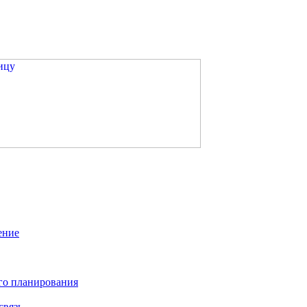
ение
го планирования
связь