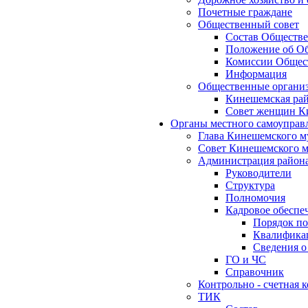
Почетные граждане
Общественный совет
Состав Обществе
Положение об Об
Комиссии Общест
Информация
Общественные органи
Кинешемская рай
Совет женщин К
Органы местного самоуправ
Глава Кинешемского м
Совет Кинешемского м
Администрация район
Руководители
Структура
Полномочия
Кадровое обеспе
Порядок по
Квалификац
Сведения о
ГО и ЧС
Справочник
Контрольно - счетная
ТИК