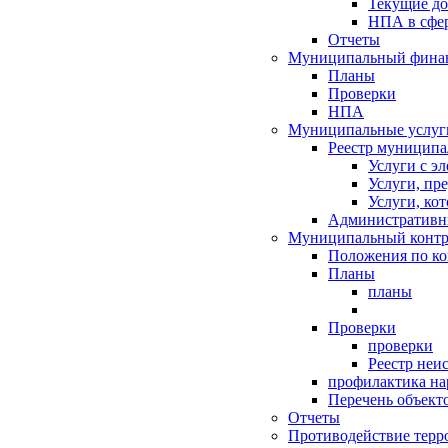
Текущие д
НПА в сфер
Отчеты
Муниципальный финан
Планы
Проверки
НПА
Муниципальные услуг
Реестр муниципа
Услуги с э
Услуги, пр
Услуги, ко
Административн
Муниципальный контр
Положения по к
Планы
планы
Проверки
проверки
Реестр неи
профилактика на
Перечень объект
Отчеты
Противодействие терр