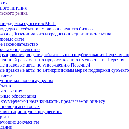
екты
ного питания
льского рынка
 поддержка субъектов МСП
оддержка субъектов малого и среднего бизнеса
жка субъектов малого и среднего предпринимательства
авовые акты
е законодательство
ое законодательство
рмирования, ведения, обязательного опубликования Перечня, п
тивный регламент по предоставлению имущества из Перечня
ые правовые акты по утверждению Перечней
ые правовые акты по антикризисным мерам поддержки субъек
изнеса
муниципального имущества
бъектов
 о льготах
ьные образования
 коммерческой недвижимости, предлагаемой бизнесу
 проводимых торгах
инвестиционную карту региона
рган
ирующие документы
еданий