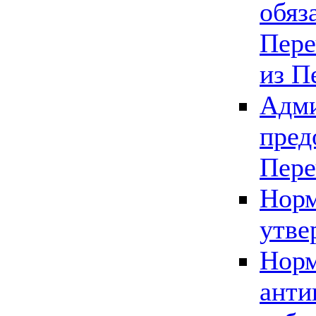
обяз
Пере
из П
Адми
пред
Пере
Норм
утве
Норм
анти