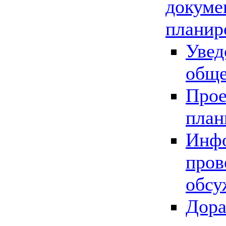
докуме
планир
Увед
обще
Прое
план
Инфо
пров
обсу
Дора