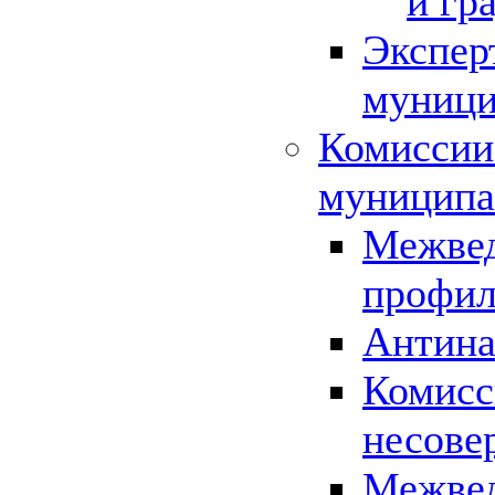
и гр
Экспер
муници
Комиссии
муниципа
Межвед
профил
Антина
Комисс
несове
Межвед