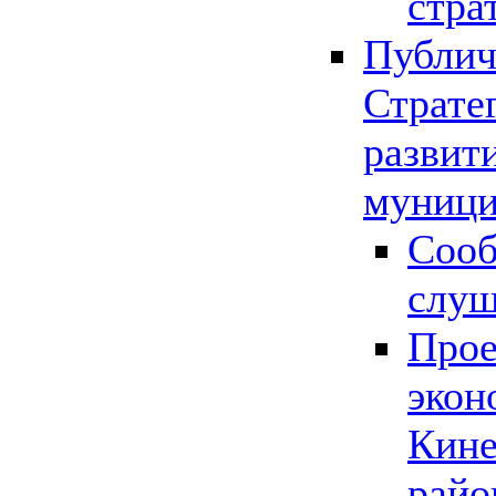
стра
Публич
Страте
развит
муници
Сооб
слу
Прое
экон
Кине
райо