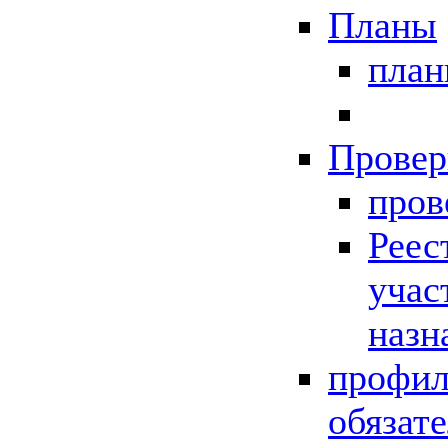
Планы
пла
Провер
пров
Реес
учас
назн
профил
обязат