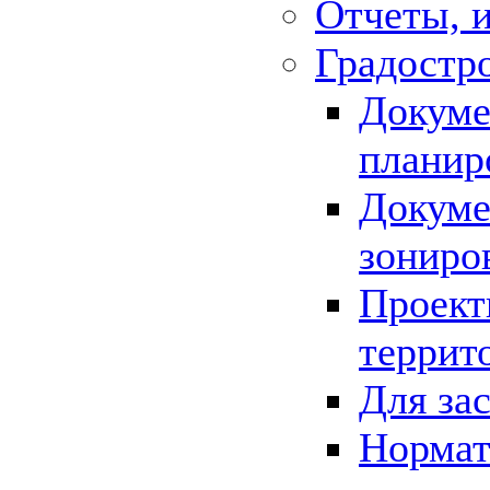
Отчеты, 
Градостр
Докуме
планир
Докуме
зониро
Проект
террит
Для за
Нормат