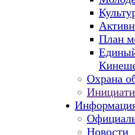
Культу
Активн
План м
Единый
Кинеше
Охрана об
Инициати
Информаци
Официаль
Новости