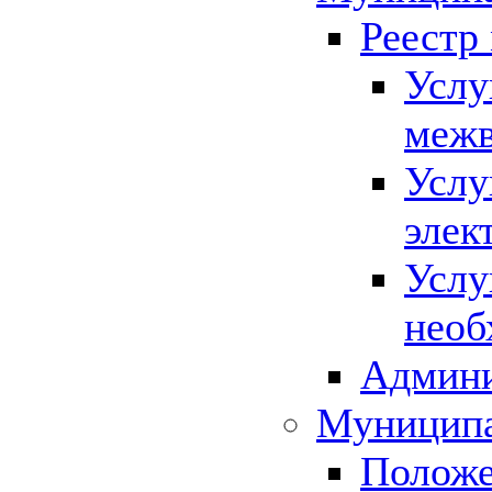
Реестр
Услу
межв
Услу
элек
Услу
необ
Админи
Муниципа
Положе