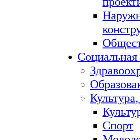
проект
Наружн
констр
Общест
Социальная
Здравоох
Образова
Культура,
Культу
Спорт
Молод