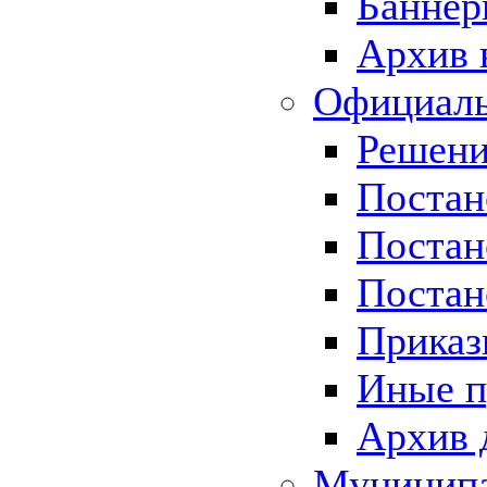
Баннер
Архив 
Официаль
Решени
Постан
Постан
Постан
Приказ
Иные п
Архив 
Муницип