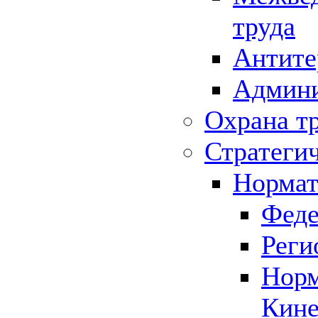
труда
Антите
Админи
Охрана т
Стратеги
Нормат
Феде
Реги
Норм
Кине