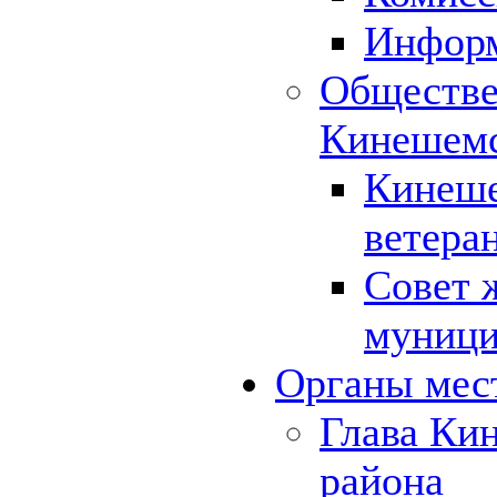
Инфор
Обществе
Кинешемс
Кинеше
ветера
Совет 
муници
Органы мес
Глава Ки
района