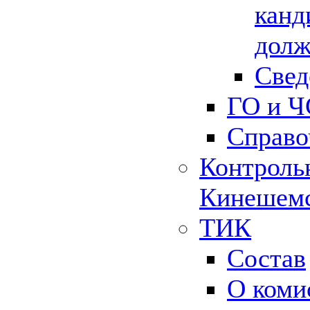
канд
долж
Свед
ГО и Ч
Справо
Контрольн
Кинешемс
ТИК
Состав
О коми