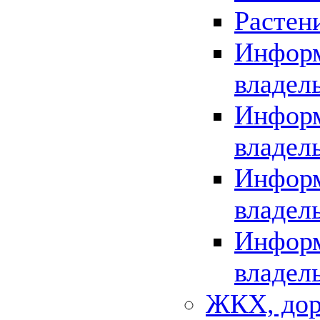
Растен
Информ
владел
Информ
владел
Информ
владел
Информ
владел
ЖКХ, дор