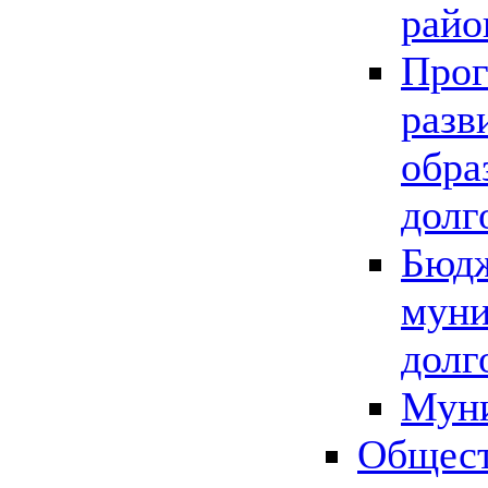
райо
Прог
разв
обра
долг
Бюдж
муни
долг
Мун
Общест