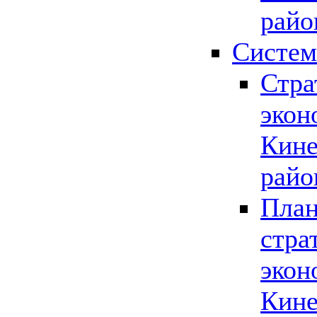
райо
Систем
Стра
экон
Кине
райо
План
стра
экон
Кине