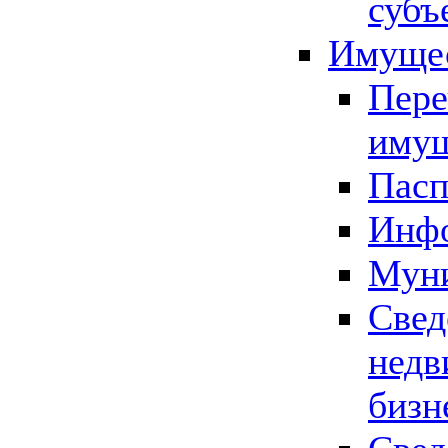
субъ
Имущес
Пере
имущ
Пасп
Инфо
Муни
Свед
недв
бизн