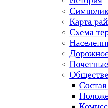
История
Символик
Карта ра
Схема те
Населенн
Дорожное 
Почетные
Обществе
Состав
Положе
Комисс