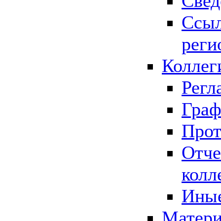
Свед
Ссыл
реги
Коллег
Регл
Граф
Прот
Отче
колл
Иные
Матери