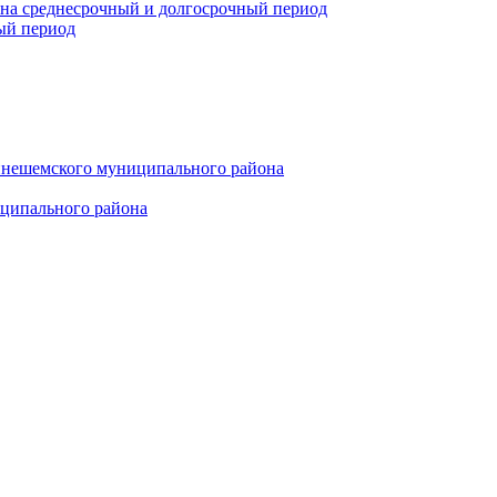
 на среднесрочный и долгосрочный период
ый период
инешемского муниципального района
иципального района