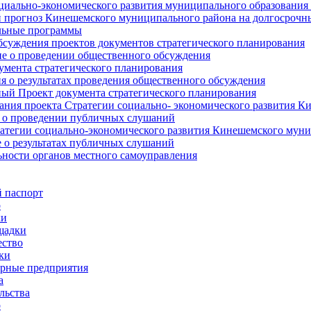
циально-экономического развития муниципального образования
прогноз Кинешемского муниципального района на долгосрочн
ьные программы
суждения проектов документов стратегического планирования
е о проведении общественного обсуждения
умента стратегического планирования
 о результатах проведения общественного обсуждения
ый Проект документа стратегического планирования
ния проекта Стратегии социально- экономического развития К
 о проведении публичных слушаний
атегии социально-экономического развития Кинешемского мун
 о результатах публичных слушаний
ьности органов местного самоуправления
 паспорт
о
ки
щадки
ство
ки
рные предприятия
а
льства
о