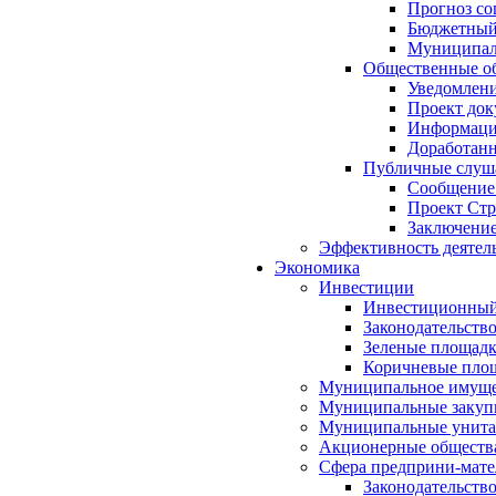
Прогноз со
Бюджетный 
Муниципал
Общественные об
Уведомлени
Проект док
Информация
Доработанн
Публичные слуша
Сообщение
Проект Стр
Заключение
Эффективность деятел
Экономика
Инвестиции
Инвестиционный
Законодательств
Зеленые площад
Коричневые пло
Муниципальное имуще
Муниципальные закуп
Муниципальные унита
Акционерные обществ
Сфера предприни-мате
Законодательств