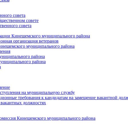
нного совета
щественном совете
венного совета
зации Кинешемского муниципального района
онная организация ветеранов
инешемского муниципального района
ления
униципального района
униципального района
а
чение
ступления на муниципальную службу
ионные требования к кандидатам на замещение вакантной дол
 вакантных должностях
 комиссия Кинешемского муниципального района