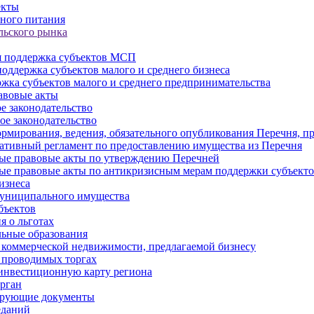
екты
ного питания
льского рынка
 поддержка субъектов МСП
оддержка субъектов малого и среднего бизнеса
жка субъектов малого и среднего предпринимательства
авовые акты
е законодательство
ое законодательство
рмирования, ведения, обязательного опубликования Перечня, п
тивный регламент по предоставлению имущества из Перечня
ые правовые акты по утверждению Перечней
ые правовые акты по антикризисным мерам поддержки субъек
изнеса
муниципального имущества
бъектов
 о льготах
ьные образования
 коммерческой недвижимости, предлагаемой бизнесу
 проводимых торгах
инвестиционную карту региона
рган
ирующие документы
еданий