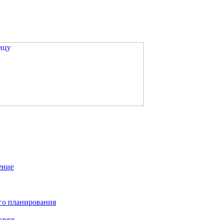
ение
го планирования
связь