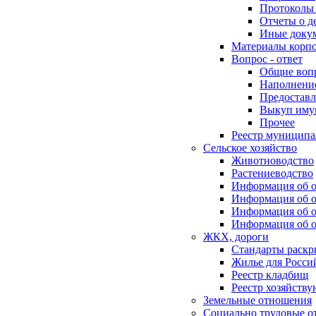
Протоколы 
Отчеты о д
Иные доку
Материалы корп
Вопрос - ответ
Общие воп
Наполнение
Предоставл
Выкуп иму
Прочее
Реестр муниципа
Сельское хозяйство
Животноводство
Растениеводство
Информация об о
Информация об о
Информация об о
Информация об о
ЖКХ, дороги
Стандарты раск
Жилье для Росси
Реестр кладбищ
Реестр хозяйств
Земельные отношения
Социально трудовые о