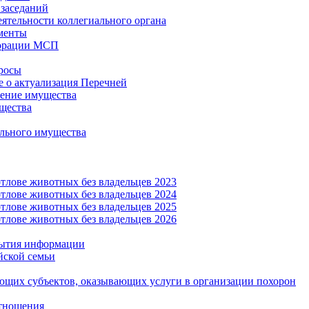
заседаний
еятельности коллегиального органа
менты
орации МСП
росы
 о актуализация Перечней
ение имущества
щества
льного имущества
тлове животных без владельцев 2023
тлове животных без владельцев 2024
тлове животных без владельцев 2025
тлове животных без владельцев 2026
рытия информации
йской семьи
ующих субъектов, оказывающих услуги в организации похорон
тношения