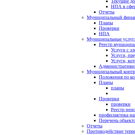
Текущие д
НПА в сфер
Отчеты
Муниципальный финан
Планы
Проверки
НПА
Муниципальные услуг
Реестр муниципа
Услуги с э
Услуги, пр
Услуги, ко
Административн
Муниципальный контр
Положения по к
Планы
планы
Проверки
проверки
Реестр неи
профилактика на
Перечень объект
Отчеты
Противодействие терр