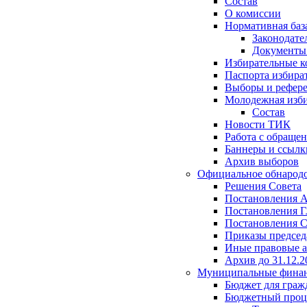
Состав
О комиссии
Нормативная баз
Законодате
Документ
Избирательные 
Паспорта избира
Выборы и рефер
Молодежная изби
Состав
Новости ТИК
Работа с обраще
Баннеры и ссылк
Архив выборов
Официальное обнарод
Решения Совета
Постановления 
Постановления Г
Постановления С
Приказы председ
Иные правовые 
Архив до 31.12.2
Муниципальные фина
Бюджет для граж
Бюджетный проц