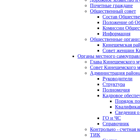
Почетные граждане
Общественный совет
Состав Обществе
Положение об Об
Комиссии Общест
Информация
Общественные органи
Кинешемская рай
Совет женщин К
Органы местного самоуправ
Глава Кинешемского м
Совет Кинешемского м
Администрация район
Руководители
Структура
Полномочия
Кадровое обеспе
Порядок по
Квалификац
Сведения о
ГО и ЧС
Справочник
Контрольно - счетная
ТИК