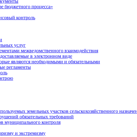
окументы
е бюджетного процесса»
совый контроль
и
льных услуг
лементами межведомственного взаимодействия
едоставляемые в электронном виде
торые являются необходимыми и обязательными
ые регламенты
оль
онтрою
спользуемых земельных участков сельскохозяйственного назначе
рушений обязательных требований
ов муниципального контроля
оризму и экстремизму