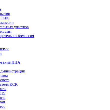
а
льство
ы ТИК
комиссии
тельных участков
ендумы
рательная комиссия
ниями
и
ование НПА
Администрации
лавы
овета
ателя КСК
акты
015
нсы
дан
есс