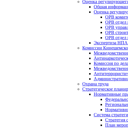
Оценка регулирующего
Общая информац
Оценка регулиру
ОРВ комите
ОРВ отдел
ОРВ управл
ОРВ строит
ОРВ отдел 
Экспертиза НПА
Комиссии Кинешемско
Межведомственна
Антинаркотическ
Комиссия по дел
Межведомственна
Антитеррористич
Административн
Охрана труда
Стратегическое плани
Нормативные пр
Федерально
Региональн
Нормативн
Система стратег
Стратегия 
План мероп