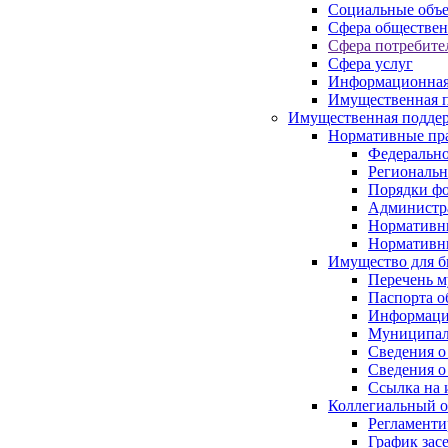
Социальные объ
Сфера обществен
Сфера потребите
Сфера услуг
Информационная
Имущественная п
Имущественная поддер
Нормативные пр
Федерально
Региональн
Порядки фо
Администра
Нормативн
Нормативн
Имущество для б
Перечень 
Паспорта о
Информация
Муниципал
Сведения о
Сведения о
Ссылка на 
Коллегиальный о
Регламент
График зас