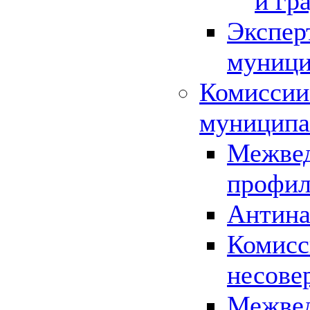
и гр
Экспер
муници
Комиссии
муниципа
Межвед
профил
Антина
Комисс
несове
Межвед