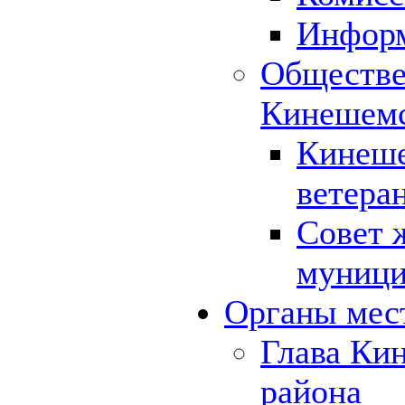
Инфор
Обществе
Кинешемс
Кинеше
ветера
Совет 
муници
Органы мес
Глава Ки
района