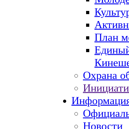
Культу
Активн
План м
Единый
Кинеше
Охрана об
Инициати
Информаци
Официаль
Новости