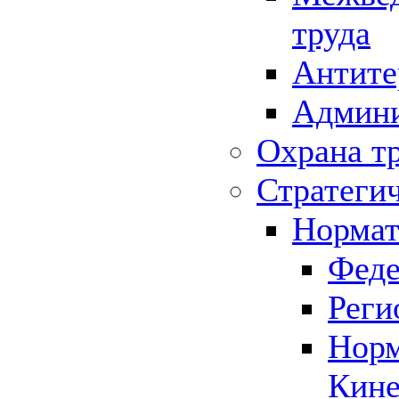
труда
Антите
Админи
Охрана т
Стратеги
Нормат
Феде
Реги
Норм
Кине