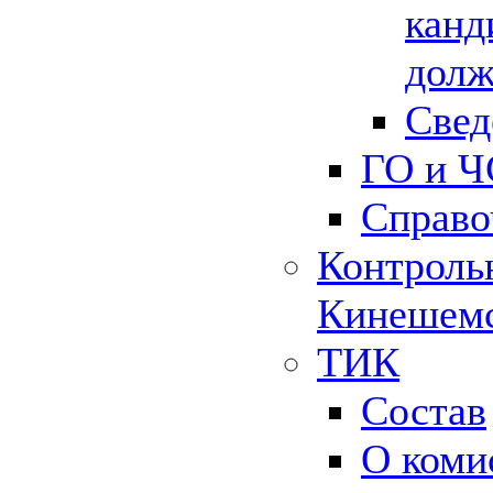
канд
долж
Свед
ГО и Ч
Справо
Контрольн
Кинешемс
ТИК
Состав
О коми