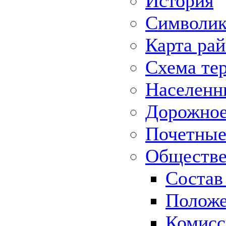
История
Символик
Карта ра
Схема те
Населенн
Дорожное 
Почетные
Обществе
Состав
Положе
Комисс