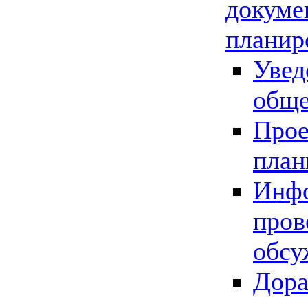
докуме
планир
Увед
обще
Прое
план
Инфо
пров
обсу
Дора