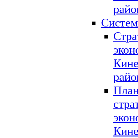
райо
Систем
Стра
экон
Кине
райо
План
стра
экон
Кине