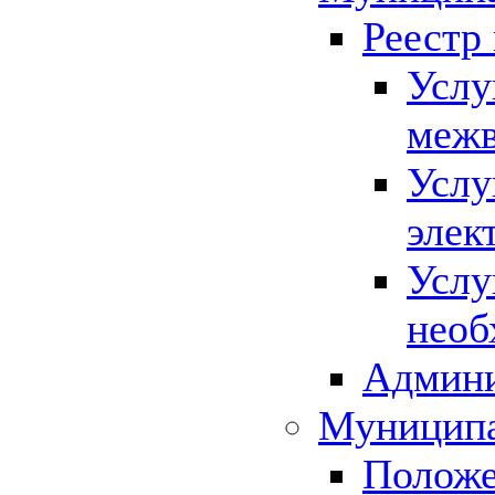
Реестр
Услу
межв
Услу
элек
Услу
необ
Админи
Муниципа
Положе