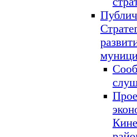
стра
Публич
Страте
развит
муници
Сооб
слу
Прое
экон
Кине
райо