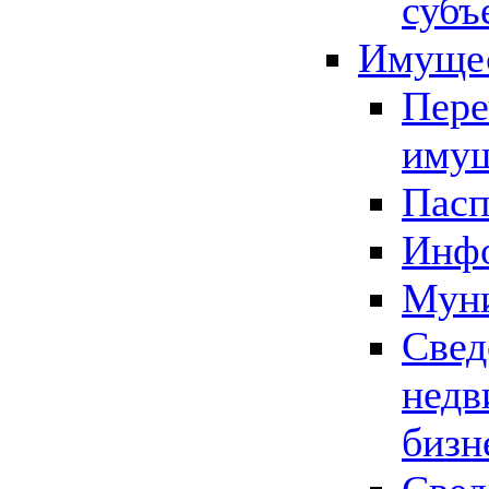
субъ
Имущес
Пере
имущ
Пасп
Инфо
Муни
Свед
недв
бизн