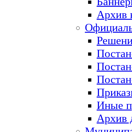
Баннер
Архив 
Официаль
Решени
Постан
Постан
Постан
Приказ
Иные п
Архив 
Муницип