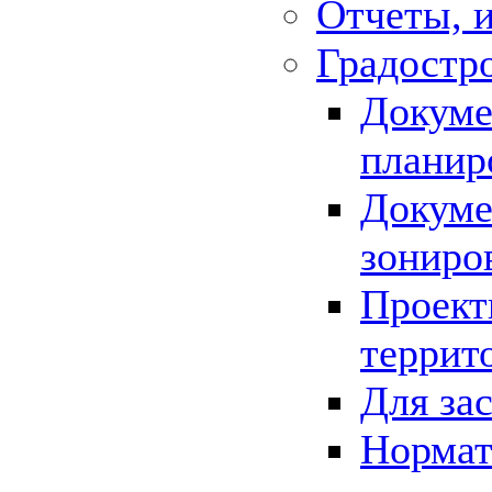
Отчеты, 
Градостр
Докуме
планир
Докуме
зониро
Проект
террит
Для за
Нормат