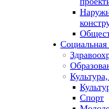
проект
Наружн
констр
Общест
Социальная
Здравоох
Образова
Культура,
Культу
Спорт
Молод