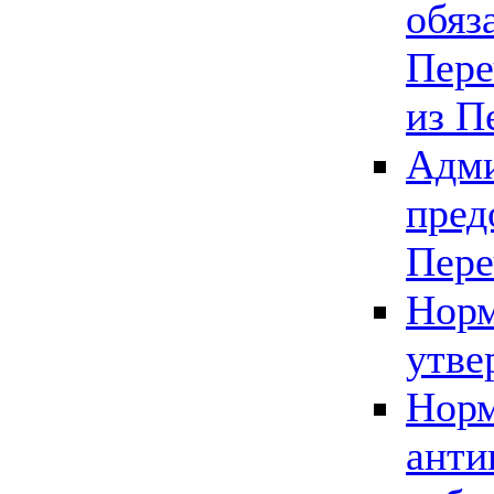
обяз
Пере
из П
Адми
пред
Пере
Норм
утве
Норм
анти