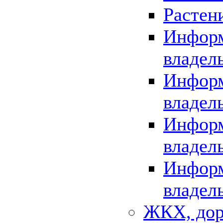
Растен
Информ
владел
Информ
владел
Информ
владел
Информ
владел
ЖКХ, дор