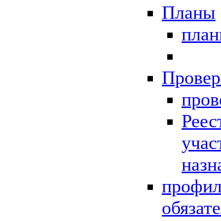
Планы
пла
Провер
пров
Реес
учас
назн
профил
обязат