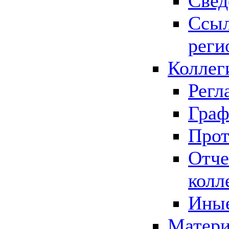
Свед
Ссыл
реги
Коллег
Регл
Граф
Прот
Отче
колл
Иные
Матери