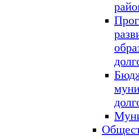
райо
Прог
разв
обра
долг
Бюдж
муни
долг
Мун
Общест